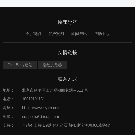
快速导航
关于我们
客户案例
新闻资讯
帮助中心
友情链接
CmsEasy建站
指纹浏览器
联系方式
地址：
北京市昌平区回龙观镇回龙观村511 号
电话：
18012191151
网址：
https://www.9ycn.com
邮箱：
support@idnscp.com
支持：
本站不支持IE9以下浏览器访问,建议使用360或谷歌